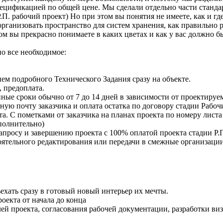
пецификацией по общей цене. Мы сделали отдельно части станда
.П. рабочий проект) Но при этом вы понятия не имеете, как и гд
организовать пространство для систем хранения, как правильно
ом вы прекрасно понимаете в каких цветах и как у вас должно б
о все необходимое:
ием подробного Технического Задания сразу на объекте.
 предоплата.
ные сроки обычно от 7 до 14 дней в зависимости от проектируе
ную почту заказчика и оплата остатка по договору стадии Рабоч
та. С пометками от заказчика на планах проекта по номеру листа
ополнительно)
апросу и завершению проекта с 100% оплатой проекта стадии Р.П
оятельного редактирования или передачи в смежные организации
ъехать сразу в готовый новый интерьер их мечты.
оекта от начала до конца
алей проекта, согласования рабочей документации, разработки 