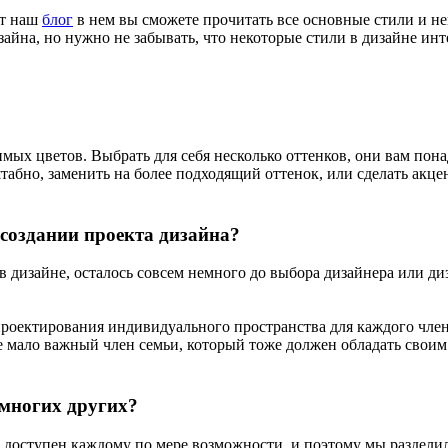
ет наш
блог
в нем вы сможете прочитать все основные стили и не
зайна, но нужно не забывать, что некоторые стили в дизайне и
ых цветов. Выбрать для себя несколько оттенков, они вам пона
абно, заменить на более подходящий оттенок, или сделать акцен
 создании проекта дизайна?
дизайне, осталось совсем немного до выбора дизайнера или диз
 проектирования индивидуального пространства для каждого член
мало важный член семьи, который тоже должен обладать своим
 многих других?
 доступен каждому по мере возможности, и поэтому мы разделил