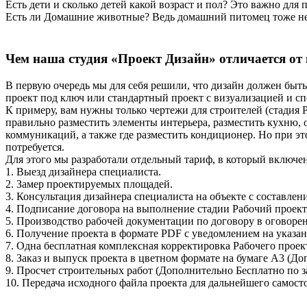
Есть дети и сколько детей какой возраст и пол? Это важно для
Есть ли Домашние животные? Ведь домашний питомец тоже не 
Чем наша студия «Проект Дизайн» отличается от
В первую очередь мы для себя решили, что дизайн должен быть
проект под ключ или стандартный проект с визуализацией и с
К примеру, вам нужны только чертежи для строителей (стадия Р
правильно разместить элементы интерьера, разместить кухню, 
коммуникаций, а также где разместить кондиционер. Но при эт
потребуется.
Для этого мы разработали отдельный тариф, в который включен
1. Выезд дизайнера специалиста.
2. Замер проектируемых площадей.
3. Консультация дизайнера специалиста на объекте с составлен
4. Подписание договора на выполнение стадии Рабочий проект,
5. Производство рабочей документации по договору в оговорен
6. Получение проекта в формате PDF с уведомлением на указан
7. Одна бесплатная комплексная корректировка Рабочего проек
8. Заказ и выпуск проекта в цветном формате на бумаге А3 (Д
9. Просчет строительных работ (Дополнительно Бесплатно по з
10. Передача исходного файла проекта для дальнейшего самост