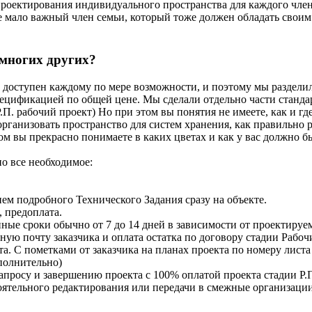
 проектирования индивидуального пространства для каждого член
мало важный член семьи, который тоже должен обладать своим
 многих других?
 доступен каждому по мере возможности, и поэтому мы разделил
пецификацией по общей цене. Мы сделали отдельно части станда
.П. рабочий проект) Но при этом вы понятия не имеете, как и гд
организовать пространство для систем хранения, как правильно
ом вы прекрасно понимаете в каких цветах и как у вас должно б
о все необходимое:
ием подробного Технического Задания сразу на объекте.
 предоплата.
ные сроки обычно от 7 до 14 дней в зависимости от проектируе
ную почту заказчика и оплата остатка по договору стадии Рабоч
та. С пометками от заказчика на планах проекта по номеру листа
ополнительно)
апросу и завершению проекта с 100% оплатой проекта стадии Р.П
оятельного редактирования или передачи в смежные организации