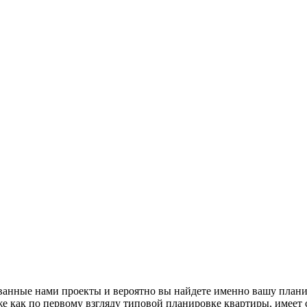
ванные нами проекты и вероятно вы найдете именно вашу плани
как по первому взгляду типовой планировке квартиры, имеет св